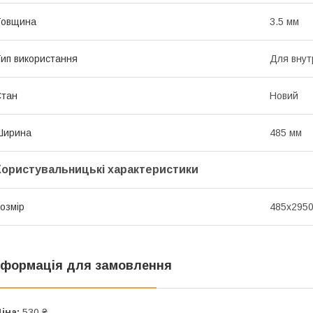
Товщина
3.5 мм
ип використання
Для внут
Стан
Новий
Ширина
485 мм
Користувальницькі характеристики
озмір
485х2950
нформація для замовлення
іна:
530 ₴