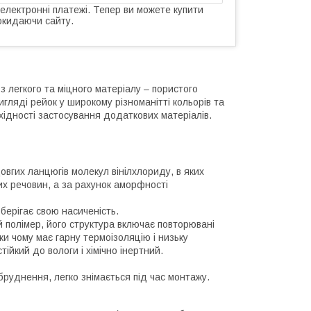
 електронні платежі. Тепер ви можете купити
окидаючи сайту.
з легкого та міцного матеріалу – пористого
гляді рейок у широкому різноманітті кольорів та
хідності застосування додаткових матеріалів.
довгих ланцюгів молекул вінілхлориду, в яких
них речовин, а за рахунок аморфності
берігає свою насиченість.
 полімер, його структура включає повторювані
ки чому має гарну термоізоляцію і низьку
тійкий до вологи і хімічно інертний.
бруднення, легко знімається під час монтажу.