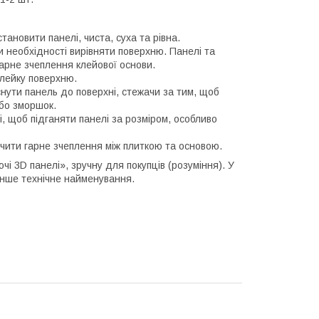
ановити панелі, чиста, суха та рівна.
и необхідності вирівняти поверхню. Панелі та
арне зчеплення клейової основи.
клейку поверхню.
нути панель до поверхні, стежачи за тим, щоб
бо зморшок.
, щоб підганяти панелі за розміром, особливо
чити гарне зчеплення між плиткою та основою.
і 3D панелі», зручну для покупців (розуміння). У
інше технічне найменування.