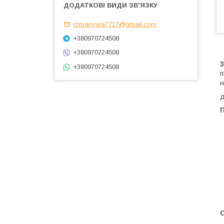
romanyura7717@gmail.com
+380970724508
+380970724508
+380970724508
п
н
д
П