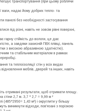
полегшує транспортування (при цьому роблячи
ої ваги, надає йому добрих тепло- та
ти панелі без необхідності застосування
ися під різні, навіть не зовсім рівні поверхні,
ає гарну стійкість до вологи, це дає
істю, а завдяки захисній ПВХ плівці, панель
тки з високою абразивною здатністю).
печним та стабільним матеріалом в рамках
ереробці.
ня та теплоізоляції стін у всіх видах
відновлення меблів, дверей та інших, навіть
іть отримані результати, щоб отримати площу.
стіни 2,7 м. 3,7 * 2,7 = 9,99 м ²
 (485*2950= 1,43 м²) і округлити у більшу
жуть виникнути відходи, пов'язані з порізкою
1-2 шт.