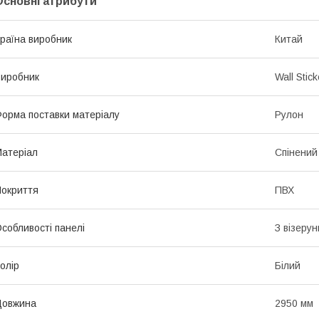
Основні атрибути
раїна виробник
Китай
иробник
Wall Stick
орма поставки матеріалу
Рулон
атеріал
Спінений
окриття
ПВХ
собливості панелі
З візеру
олір
Білий
Довжина
2950 мм