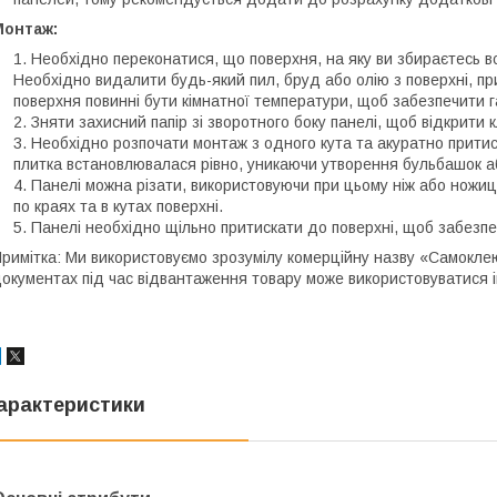
Монтаж:
Необхідно переконатися, що поверхня, на яку ви збираєтесь вст
Необхідно видалити будь-який пил, бруд або олію з поверхні, пр
поверхня повинні бути кімнатної температури, щоб забезпечити г
Зняти захисний папір зі зворотного боку панелі, щоб відкрити 
Необхідно розпочати монтаж з одного кута та акуратно притис
плитка встановлювалася рівно, уникаючи утворення бульбашок а
Панелі можна різати, використовуючи при цьому ніж або ножиці
по краях та в кутах поверхні.
Панелі необхідно щільно притискати до поверхні, щоб забезпе
римітка: Ми використовуємо зрозумілу комерційну назву «Самоклеюч
окументах під час відвантаження товару може використовуватися 
арактеристики