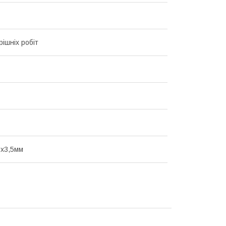
рішніх робіт
х3,5мм