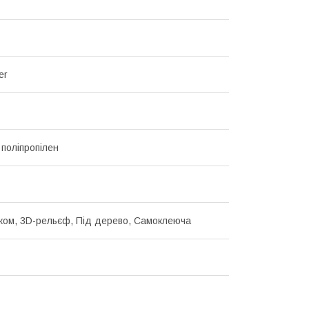
er
 поліпропілен
нком, 3D-рельєф, Під дерево, Самоклеюча