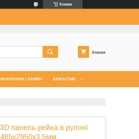
Кошик
Кошик
ВЕРНЕННЯ І ОБМІН
КЛІЄНТАМ
3D панель-рейка в рулоні
и 485х2950х3,5мм