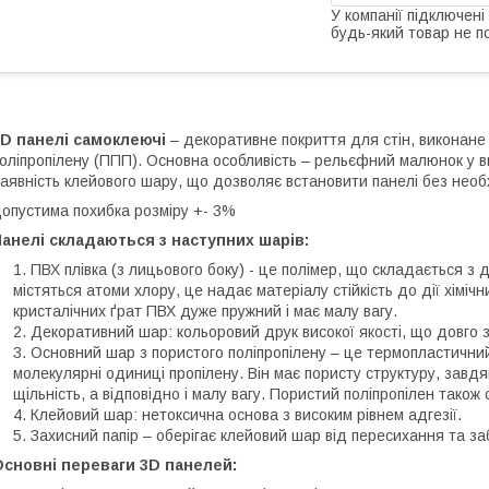
У компанії підключені
будь-який товар не п
3D панелі самоклеючі
– декоративне покриття для стін, виконане 
оліпропілену (ППП). Основна особливість – рельєфний малюнок у ви
аявність клейового шару, що дозволяє встановити панелі без необ
опустима похибка розміру +- 3%
анелі складаються з наступних шарів:
ПВХ плівка (з лицьового боку) - це полімер, що складається з 
містяться атоми хлору, це надає матеріалу стійкість до дії хіміч
кристалічних ґрат ПВХ дуже пружний і має малу вагу.
Декоративний шар: кольоровий друк високої якості, що довго з
Основний шар з пористого поліпропілену – це термопластичний
молекулярні одиниці пропілену. Він має пористу структуру, завдя
щільність, а відповідно і малу вагу. Пористий поліпропілен також с
Клейовий шар: нетоксична основа з високим рівнем адгезії.
Захисний папір – оберігає клейовий шар від пересихання та за
Основні переваги 3D панелей: