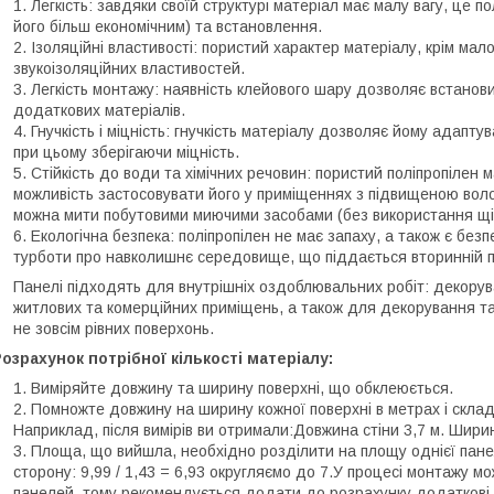
Легкість: завдяки своїй структурі матеріал має малу вагу, це 
його більш економічним) та встановлення.
Ізоляційні властивості: пористий характер матеріалу, крім мал
звукоізоляційних властивостей.
Легкість монтажу: наявність клейового шару дозволяє встанови
додаткових матеріалів.
Гнучкість і міцність: гнучкість матеріалу дозволяє йому адаптуват
при цьому зберігаючи міцність.
Стійкість до води та хімічних речовин: пористий поліпропілен м
можливість застосовувати його у приміщеннях з підвищеною волог
можна мити побутовими миючими засобами (без використання щі
Екологічна безпека: поліпропілен не має запаху, а також є без
турботи про навколишнє середовище, що піддається вторинній п
Панелі підходять для внутрішніх оздоблювальних робіт: декоруван
житлових та комерційних приміщень, а також для декорування та 
не зовсім рівних поверхонь.
озрахунок потрібної кількості матеріалу:
Виміряйте довжину та ширину поверхні, що обклеюється.
Помножте довжину на ширину кожної поверхні в метрах і склад
Наприклад, після вимірів ви отримали:Довжина стіни 3,7 м. Ширина 
Площа, що вийшла, необхідно розділити на площу однієї панелі
сторону: 9,99 / 1,43 = 6,93 округляємо до 7.У процесі монтажу мо
панелей, тому рекомендується додати до розрахунку додаткові 