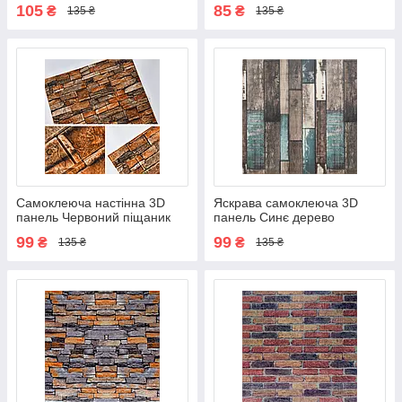
105
85
₴
₴
135 ₴
135 ₴
700х770х5мм (042)
Самоклеюча настінна 3D
Яскрава самоклеюча 3D
панель Червоний піщаник
панель Синє дерево
700х770х5мм (058)
700х700х5мм
99
99
₴
₴
135 ₴
135 ₴