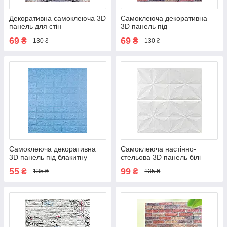
Декоративна самоклеюча 3D
Самоклеюча декоративна
панель для стін
3D панель під
Катеринославський піщаник
Катеринославську цеглу
69
69
₴
₴
130 ₴
130 ₴
700x770x3м (045-3)
бежево-коричневий
700x770x3 мм (047-3)
Самоклеюча декоративна
Самоклеюча настінно-
3D панель під блакитну
стельова 3D панель білі
цеглу 700х770х5мм (005-5)
Зірки 700х700х5мм (116)
55
99
₴
₴
135 ₴
135 ₴