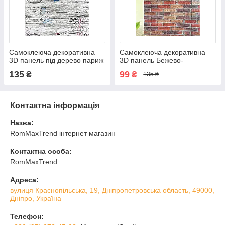
Самоклеюча декоративна
Самоклеюча декоративна
3D панель під дерево париж
3D панель Бежево-
700х700х5мм (085)
коричнева цегла
135
99
₴
₴
135 ₴
Катеринослав 700х770х5мм
Контактна інформація
Назва:
RomMaxTrend інтернет магазин
Контактна особа:
RomMaxTrend
Адреса:
вулиця Краснопільська, 19, Дніпропетровська область, 49000,
Дніпро, Україна
Телефон: