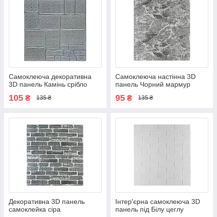
Самоклеюча декоративна
Самоклеюча настінна 3D
3D панель Камінь срібло
панель Чорний мармур
700х700х6мм
700х770х5мм (061-5)
105
95
₴
₴
135 ₴
135 ₴
Декоративна 3D панель
Інтер'єрна самоклеюча 3D
самоклейка сіра
панель під Білу цеглу
Катеринославська цегла
700х770х5мм