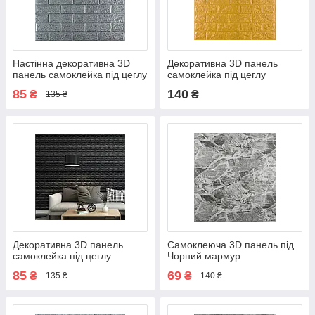
Настінна декоративна 3D
Декоративна 3D панель
панель самоклейка під цеглу
самоклейка під цеглу
Срібло 700х770х5мм /
Золотий 700х770х7мм (011-
85
140
₴
₴
135 ₴
Самоклеюча панель Сіра
7)
Декоративна 3D панель
Самоклеюча 3D панель під
самоклейка під цеглу
Чорний мармур
Чорний 700х770х5мм (019-
700x770x3мм
85
69
₴
₴
135 ₴
140 ₴
5)